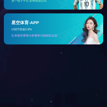
当前
3
/3
开云在线官方网站
上一页
下一页 尾页 
牵引式电磁铁产品精选
真伪币分拣电磁铁
真伪币分拣电磁铁