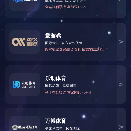
按应用分类
公交车投币器电磁铁
公交车破窗器电磁铁
车灯电
防坠器电磁铁
纺织机电磁铁
裁线机
游戏机电磁铁
打印机电磁铁
喷码机
弹珠机电磁铁
长行程电磁铁
起重机
自动售米机电磁铁
自动流水线电磁铁
选色机
机械手电磁铁