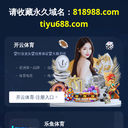
开云在线官方网站
广州电磁铁/电磁阀/螺线管/电磁线圈厂家-广州思德隆10年专注电磁应用产品研发生产
网站开云在线官方网站
电磁线圈
电磁铁
热销产品：
机械手电磁吸盘
推拉式电磁铁
吸盘电磁铁
选针器电磁铁