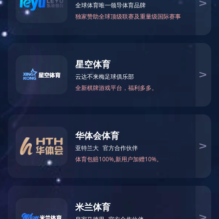
吸盘式电磁铁产品定做
广州吸盘式电磁铁制造商/供应商，吸盘式电磁铁,吸盘电磁铁,圆形电磁
产，均有量化高效的工艺流程及老化实验检测，保证了产品的质量与订