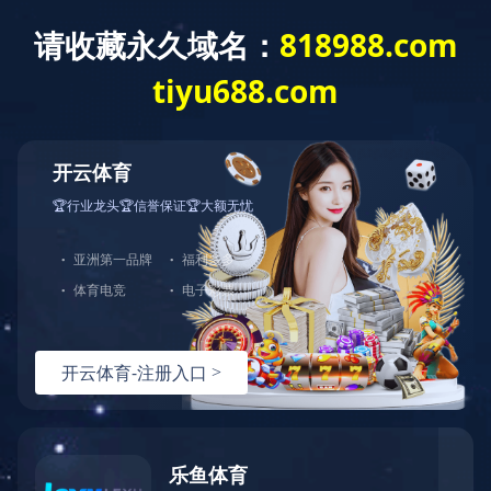
开云在线官方网站
广州电磁铁/电磁阀/螺线管/电磁线圈厂家-广州思德隆10年专注电磁应用产品研发生产
网站开云在线官方网站
电磁线圈
电磁铁
热销产品：
机械手电磁吸盘
推拉式电磁铁
吸盘电磁铁
选针器电磁铁