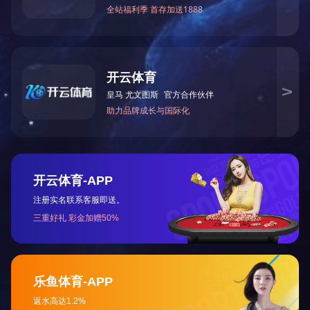
开云在线官方网站
电磁线圈
|
|
Copyright © 2005-2020 广州思德隆
开云在线官方网站-开云（中国）
|
公司地址：广州市南沙区市南公路东涌
电 话：020-34903873
Email: sdldz8@163.com