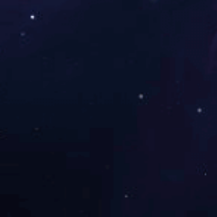
当前
1
/9 开云在线官
推拉式电磁铁产品精选
车灯变光机构电磁铁