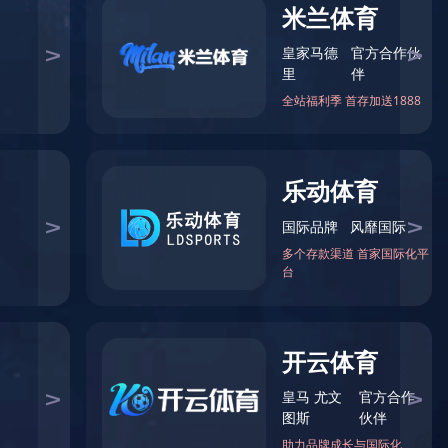
电磁铁
按功能分类
电磁铁系列
器和
的
推拉式电磁铁