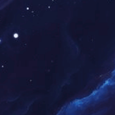
车灯类电磁铁变光机构
快递柜共享设备用电磁铁
共享类新能源电磁铁
共享类新能源电磁铁