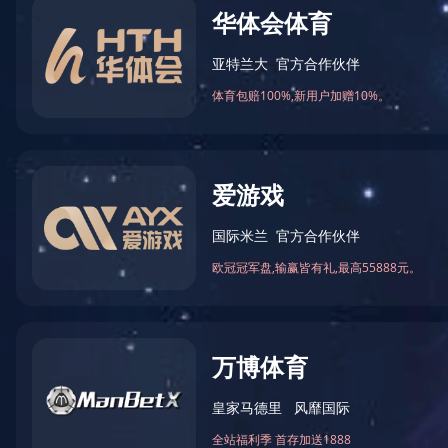
推拉式电磁铁产品
广州推拉式电磁铁制造商/供应商，产品从
自主研发的老化设备，推拉式电磁铁从设计