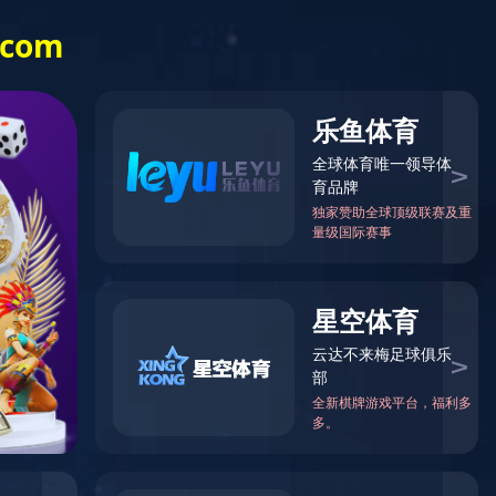
收藏本站
||
【网站地图】
品定制
企业概况
开云在线官方网站-开
云（中国）