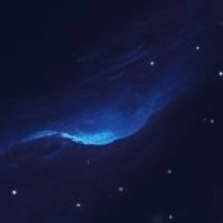
车灯类电磁铁变光机构
电子盒用电磁铁
投币机翻板电磁铁