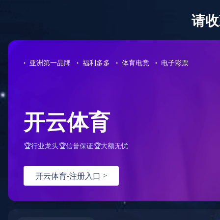
开云在线官方网站
广州电磁铁/电磁阀/螺线管/电磁线圈厂家-广州
网站开云在线官方网站
电磁线圈
电磁
热销产品：
机械手电磁吸盘
推拉式电磁铁