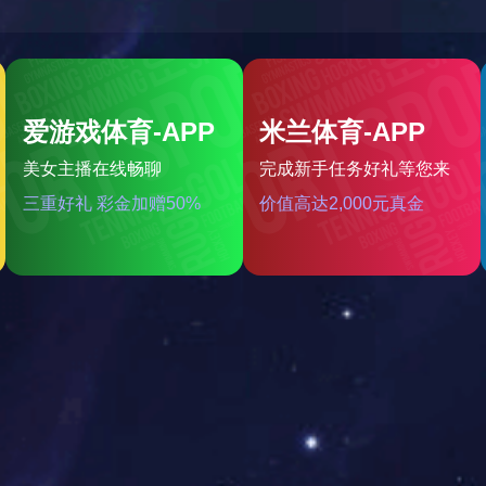
窗器电磁铁
车灯电磁铁
门锁电磁铁
磁铁
裁线机电磁铁
绣花机电磁铁
磁铁
喷码机电磁铁
端子机电磁铁
磁铁
起重机电磁铁
大吸力电磁铁
线电磁铁
选色机电磁铁
振动盘电磁铁