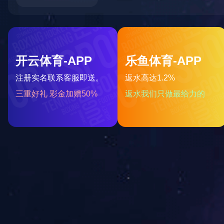
器电磁铁
、
游戏机电磁铁
等工厂定制_采购
按应用分类
公交车投币器电磁铁
公交车破
防坠器电磁铁
纺织机电
游戏机电磁铁
打印机电
弹珠机电磁铁
长行程电
自动售米机电磁铁
自动流水
机械手电磁铁