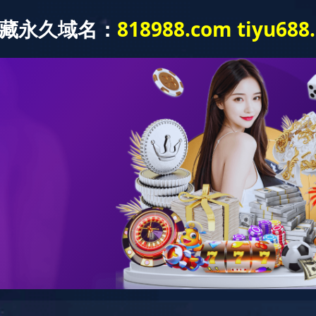
思德隆10年专注电磁应用产品研发生产
铁
开云在线官方网站-开
电机
产
云（中国）
吸盘电磁铁
选针器电磁铁
公司简介下载（ppt）