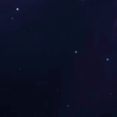
当前
1
/16 开云在线官
电磁铁产品精选
车灯变光机构电磁铁