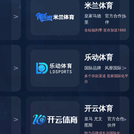
电磁铁
按功能分类
电磁铁系列
线。
针
推拉式电磁铁