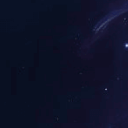
车灯变光机构电磁铁
车灯类电磁铁变光机构