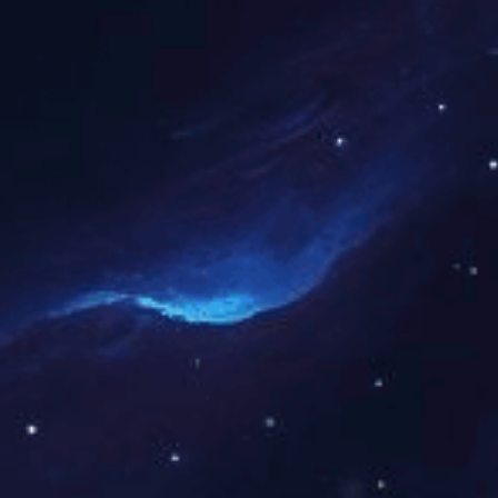
共享类新能源电磁铁
销子式框架电磁铁
推拉式1040框架电磁铁