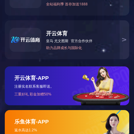
电磁
客
可
选针器电磁铁参数
电压：
DC12V
行程：
电
耐温：
155度
寿命：
摆幅30亿次
耐电
电流：
0.03A
通电率：
弹簧回
选针器电磁铁产品详情
名称：
选针器电磁铁
型号：SDL-U0319A-12S电磁铁