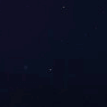
广州思德隆电子有限公司(
//xipys.com
)创立于2005年，是一家
型电磁铁等各类电磁产品,拥有丰富行业经验的
推拉式电磁铁定
格齐全，产品从零部件到成品组装均有自己的加工设备以及流
老化设备，选针器电磁铁从产品设计到样品以及量产，均有量
产品的质量与订单的按时交货。
广州思德隆电磁铁应用的领域：
1、
纺织机械电磁铁
：提花机电磁铁、编织机电磁铁、
绣花机电
械手吸盘电磁铁、铜带机电磁铁、选针器电磁铁等。
关键词：选针器电磁铁,选针器电磁铁厂家,选针器电磁铁定制
上一篇：
电脑提花机电磁铁
下一篇：
打印机电磁铁