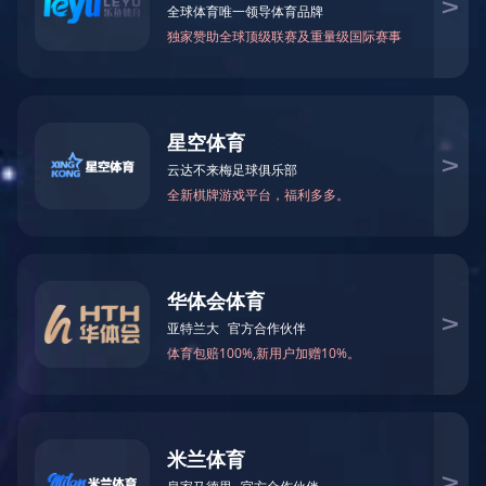
当前位置：
开云在线官方网站
»
电磁铁
»
推拉式电磁铁
> » 选针器电磁铁
按应用分类