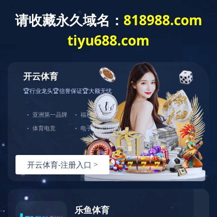
开云在线官方网站
广州电磁铁/电磁阀/螺线管/电磁线圈厂家-广州思德隆10年专注电磁应用产品研发生产
网站开云在线官方网站
电磁线圈
电磁铁
热销产品：
机械手电磁吸盘
推拉式电磁铁
吸盘电磁铁
选针器电磁铁