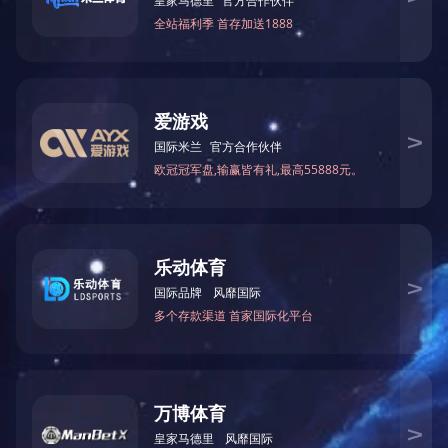
大灯远近光切换机构
汽车大灯电磁机构