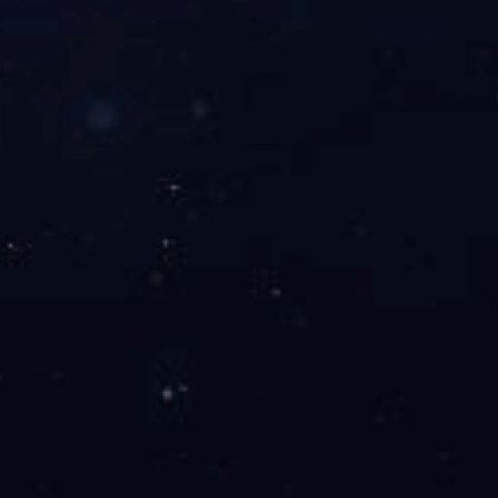
开云在线官方网站
电磁线圈
|
|
Copyright © 2005-2020 广州思德隆
开云在线官方网站-开云（中国）
|
公司地址：广州市南沙区市南公路东涌
电 话：020-34903873
Email: sdldz8@163.com
网站备案号：
技术支持：