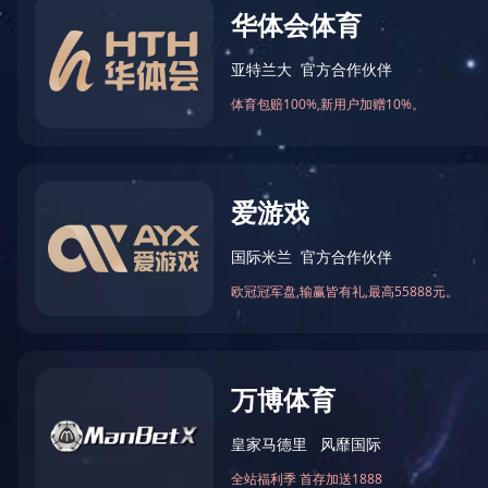
当前位
新闻资讯
公司动态
行业资讯
软