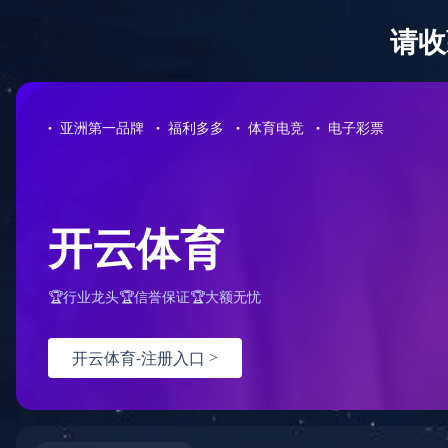
开云在线官方网站
广州电磁铁/电磁阀/螺线管/电磁线圈厂家-广州
网站开云在线官方网站
电磁线圈
电磁
热销产品：
机械手电磁吸盘
推拉式电磁铁