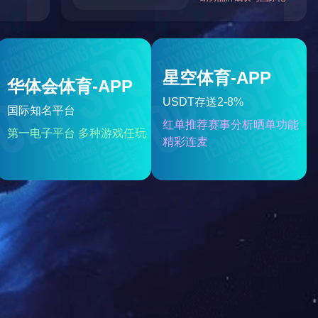
[2020-2-20]
典型的强磁性物质，而后者却是普通...
[2017-11-23]
分电磁铁，主要可分成以下五种：（1） 牵引
电磁铁——用作起...
[2017-10-9]
性能降低制造、购销、存贮、装置、维护的本钱
[2017-9-30]