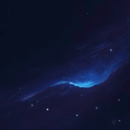
要
常
电
或
框、
水
将