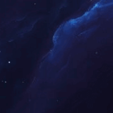
种多样，规格齐全，产品从零部件到成品组装均有自己的加工设
和自主研发的老化设备，电磁阀从产品设计到样品以及量产，均
，保证了产品的质量与订单的按时交货。