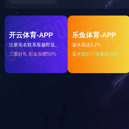
发布日期： 2017-9-30 来
要将两端导管对齐，垂直连接端面用点焊定位，
有应用，通常冰柜使用的电磁阀产品分为单体和立
怎么避免冰柜使用的电磁阀出现故障-
电
要将两端导管对齐，垂直连接端面用点
电磁阀产品在冰柜中也有应用，通常冰
电磁阀产品安装使用方法大致相同。
电磁阀厂家认为这种电磁阀产品主要使
品强。整体结构是活塞式结构，所以在
日常使用中也会由于种种原因出现这样
夏季多阴雨天空气潮湿，如何防止潮湿
的环境下很容易发生漏电的故障，从而