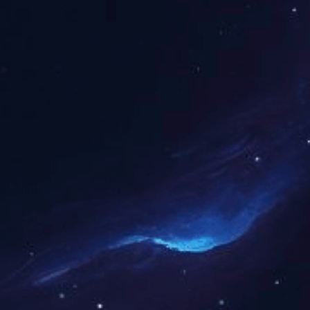
广州思德隆(
//xipys.com/
)电磁阀线圈品
备以及生产线，拥有高精密度检测仪器
有量化高效的工艺流程及老化实验检测