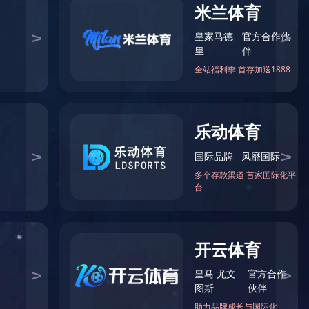
公司动态
电磁铁的软磁材料介绍
为什么铁磁性特质的顺磁效应格外强呢？