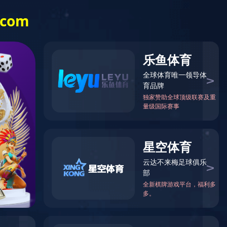
收藏本站
||
【网站地图】
品定制
企业概况
开云在线官方网站-开
云（中国）