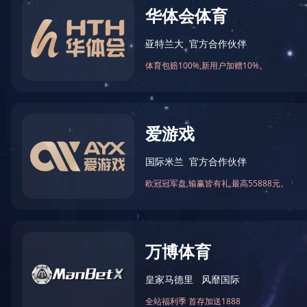
当前位置：
开云在线官方网站
»
新闻资讯
»
行业资
怎么避免冰柜使用