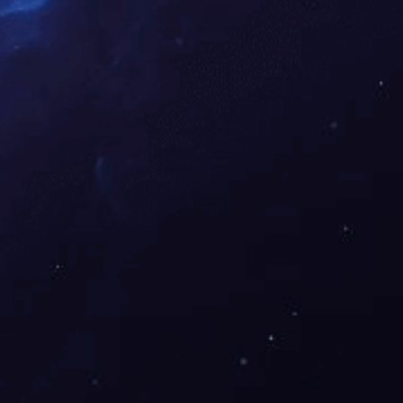
电磁吸盘检测检修介绍