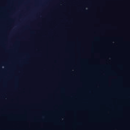
些？
出现故障
为什么铁磁性特质的顺磁效应格外强呢？
电磁阀通用化方向上的开展应用
厂家
影响电磁阀正常工作与寿命的因素有哪些？
水用电磁阀故障排除方法
涂层测厚度线圈
车灯变光机构电磁铁