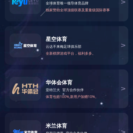
当前位置：
开云在线官方网站
»
新闻资讯
»
常见问题解答
» 电磁线圈与励磁线圈有
电磁线圈与励磁线圈有什么