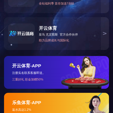
广州思德隆电子有限公司(
//xipys.com
)创立于2005年，是一家专业
制，电磁线圈，小型电磁铁等各类电磁产品,拥有丰富行业经验的广
电磁线圈厂家。品种多样，规格齐全，产品从零部件到成品组装均有
高精密度检测仪器和自主研发的老化设备，已通过（ISO9001认证）
磁铁从产品设计到样品以及量产，均有量化高效的工艺流程及老化实
的按时交货。
上一篇：
电磁铁的磁场方向如何来判断?
下一篇：
电磁阀厂家浅析造成电磁阀故障的原因
此文关键字：
微型直流电磁铁在吸合过程中吸力是如何变化的？
相关资讯
影响电磁阀工作的因素有哪些？
什么是电永磁吸盘