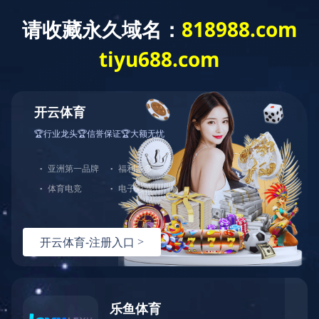
开云在线官方网站
广州电磁铁/电磁阀/螺线管/电磁线圈厂家-广州思德隆10年专注电磁应用产品研发生产
网站开云在线官方网站
电磁线圈
电磁铁
热销产品：
机械手电磁吸盘
推拉式电磁铁
吸盘电磁铁
选针器电磁铁