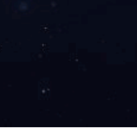
2．扬程要求：扬程指电磁泵出水嘴到水柱的高度。
旋转式电磁铁
设计规范
1．旋转角度要求
2．扭矩力量要求