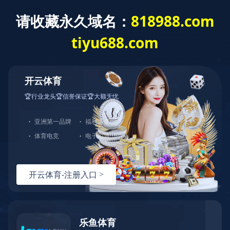
开云在线官方网站
广州电磁铁/电磁阀/螺线管/电磁线圈厂家-广州思德隆10年专注电磁应用产品研发生产
网站开云在线官方网站
电磁线圈
电磁铁
热销产品：
机械手电磁吸盘
推拉式电磁铁
吸盘电磁铁
选针器电磁铁