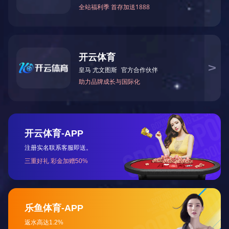
1．吸力要求(注：吸力的大小跟被吸附物体的厚度、平面度、导磁性
2．防水要求：吸盘电磁铁如果要求防水须在出线口与吸合面封胶处
水）。
3．剩磁要求：剩磁指断电后的残余吸引力。
单
保持式电磁铁
设计规范