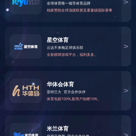
自保持式电磁铁产品定做
自保持式电磁铁,双保持电磁铁,自保持式电磁定做,双保持电磁铁定做