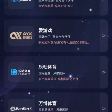
按应用分类
公交车投币器电磁铁
公交车破窗器电磁铁
车灯电
防坠器电磁铁
纺织机电磁铁
裁线机
游戏机电磁铁
打印机电磁铁
喷码机
弹珠机电磁铁
长行程电磁铁
起重机
自动售米机电磁铁
自动流水线电磁铁
选色机
机械手电磁铁