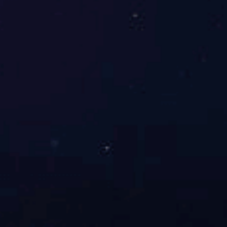
门柜插销电磁铁
门锁开关控制电磁铁
电插锁_双向保持式电磁铁
快递柜锁/智能信报箱锁