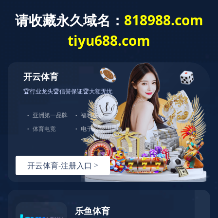
开云在线官方网站
广州电磁铁/电磁阀/螺线管/电磁线圈厂家-广州思德隆10年专注电磁应用产品研发生产
网站开云在线官方网站
电磁线圈
电磁铁
热销产品：
机械手电磁吸盘
推拉式电磁铁
吸盘电磁铁
选针器电磁铁