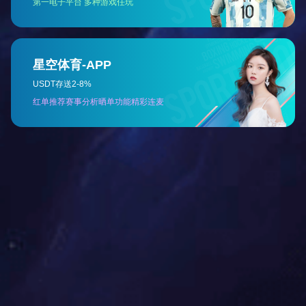
雨伞锁电磁铁|微型锁电磁铁|微型开
柜锁插销双保持式电磁铁定
门锁U型推式电磁铁定制
门锁长轴销电磁铁定做