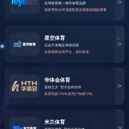
感应自动门锁闭合电磁铁定制
广州感应自动门锁闭合电磁铁定制-广州思德隆，思德隆门锁电磁铁/感
件到成品组装均有自己的加工设备以及流水线，拥有高精密度检测仪器