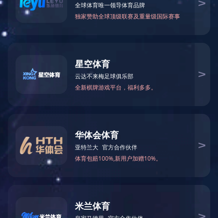
牵引式电磁铁产品定做
广州牵引式电磁铁定做厂家，产品从零部件到成品组装均有自己的加工
量产，均有量化高效的工艺流程及老化实验检测，保证了产品的质量与