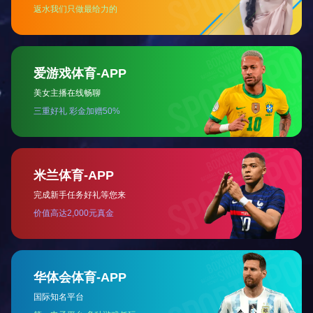
小型交流C型电磁铁定制
共享充电宝开关电磁柜锁电磁
雨伞锁电磁铁|微型锁电磁铁|微型开
12V车灯透镜变光电磁铁