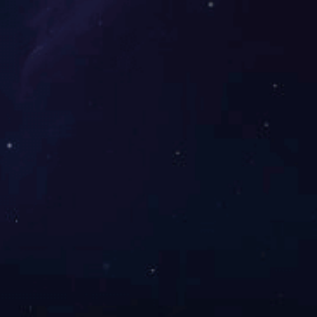
变压器线圈定制 直流包胶电磁线圈
矽钢片/振动盘电磁铁