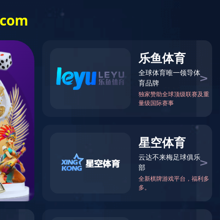
收藏本站
||
【网站地图】
品定制
企业概况
开云在线官方网站-开
云（中国）