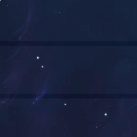
做
开云在线官方网站
»
电磁铁
» E型
部件到成品组装均有自己的加工设备以及流水线，拥有高精密度检测仪器和
品以及量产，均有量化高效的工艺流程及老化实验检测，保证了产品的质