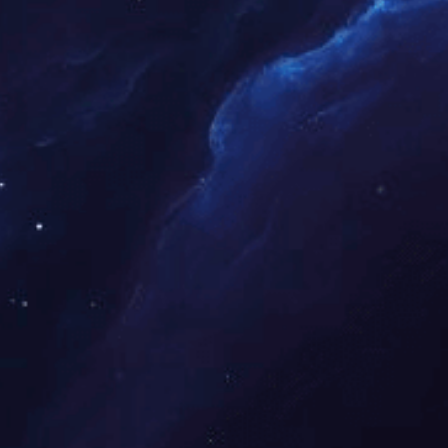
变压器线圈定制 直流包胶电磁线圈
矽钢片/振动盘电磁铁
方网站 上一页
下一页
尾页
直接到
页 共 4 条记录