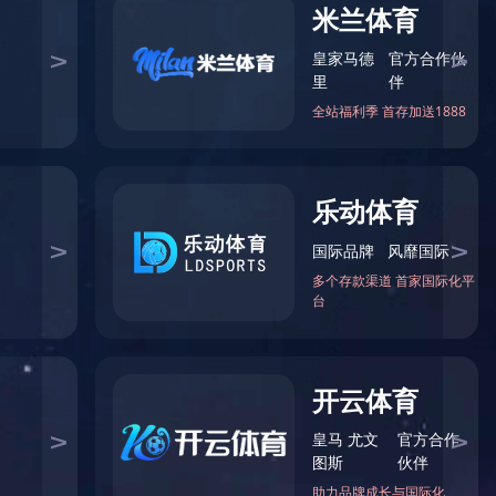
电磁铁
按功能分类
电磁铁系列
自
量与
推拉式电磁铁