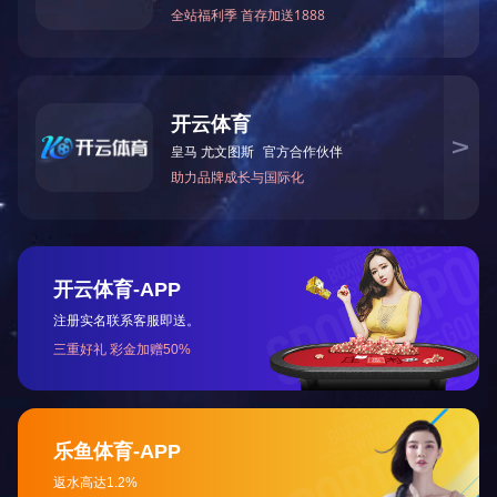
旋转摆动电磁铁
摆动式电磁铁定制_工控自动分
点钞机专用电磁铁
当前
1
/1 开云在线官方网站 上一页
下一页
尾页