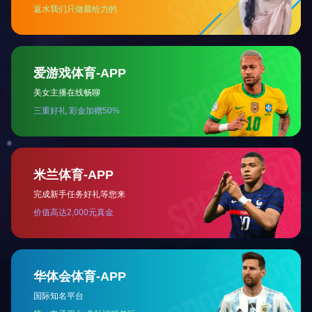
摆动式电磁铁产品精选
旋转摆动电磁铁
摆动式电磁铁定制_工控自动分拣
点钞机专用电磁铁