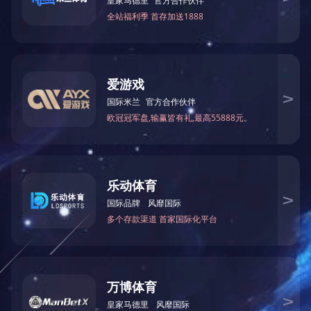
质量与订单的按时交货。
按应用分类
公交车投币器电磁铁
公交车破窗器电磁铁
车灯电
防坠器电磁铁
纺织机电磁铁
裁线机
游戏机电磁铁
打印机电磁铁
喷码机
弹珠机电磁铁
长行程电磁铁
起重机
自动售米机电磁铁
自动流水线电磁铁
选色机
机械手电磁铁