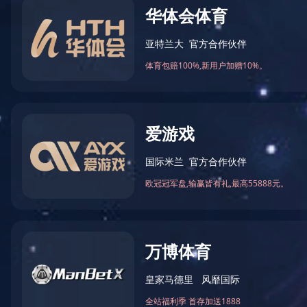
车灯变光/透镜变光
广州车灯变光电磁铁_透镜变光电磁铁_汽
以及流水线，拥有高精密度检测仪器和自主