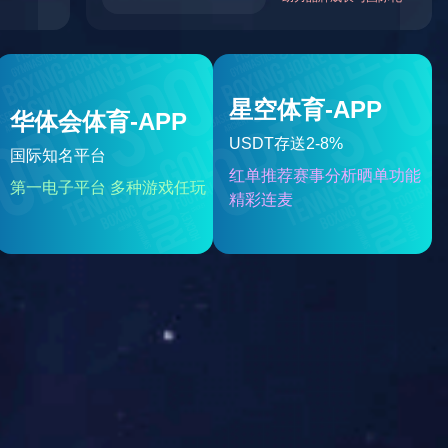
吸盘式电磁铁
自保持式电磁铁
拍打式电磁铁
旋转式电磁铁
摆动式电磁铁
电永磁吸盘电磁铁
牵引式电磁铁
E型电磁铁
电磁产品
按结构分类
电磁铁系列