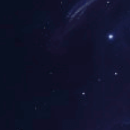
停车闭锁单保持式电磁铁
卡车透镜电磁阀DC24V
汽车波箱电磁铁_波箱推拉式电磁铁定