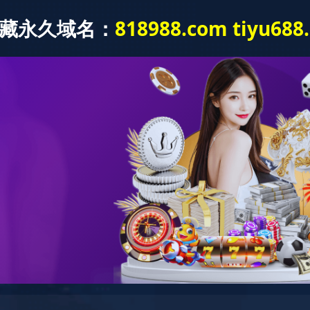
思德隆10年专注电磁应用产品研发生产
铁
开云在线官方网站-开
电机
产
云（中国）
吸盘电磁铁
选针器电磁铁
公司简介下载（ppt）