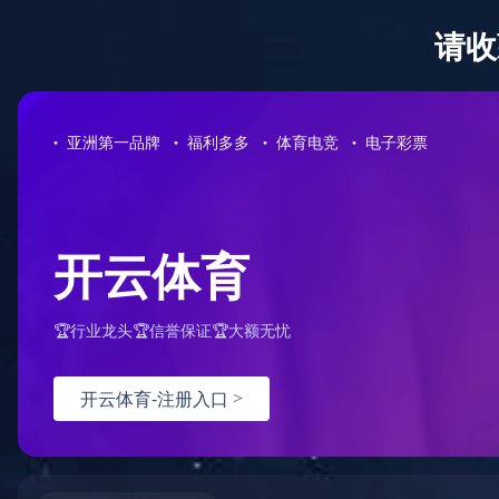
开云在线官方网站
广州电磁铁/电磁阀/螺线管/电磁线圈厂家-广州
网站开云在线官方网站
电磁线圈
电磁
热销产品：
机械手电磁吸盘
推拉式电磁铁