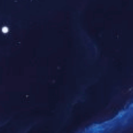
LED汽车灯变远近光透镜电机
电梯安全钳自动锁死电磁铁
耐高温LED灯电磁铁
电动汽车倒档分离电磁铁
汽车大灯电磁阀
汽车大灯电磁铁