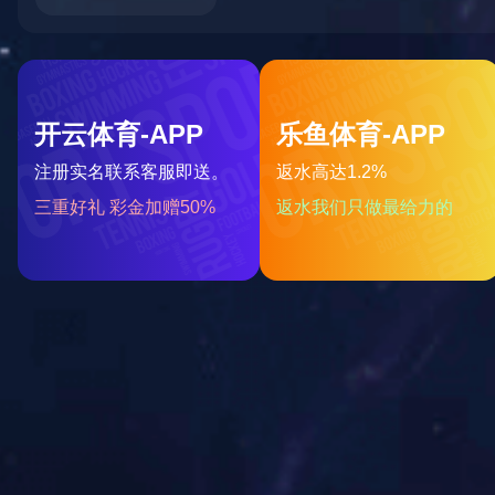
计到样品以及量产，均有量化高效的工艺流
按应用分类
公交车投币器电磁铁
公交车破
防坠器电磁铁
纺织机电
游戏机电磁铁
打印机电
弹珠机电磁铁
长行程电
自动售米机电磁铁
自动流水
机械手电磁铁