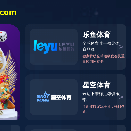
收藏本站
||
【网站地图】
品定制
企业概况
开云在线官方网站-开
云（中国）