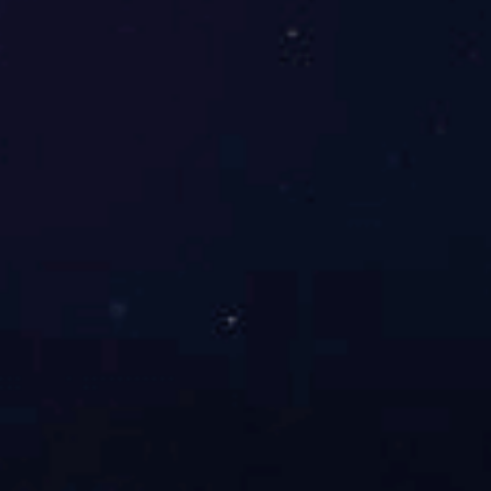
汽车前大灯电磁铁