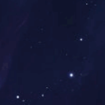
旋转摆动电磁铁
车灯类电磁铁变光机构
12V车灯透镜变光电磁铁
汽车LED大灯变光电磁铁