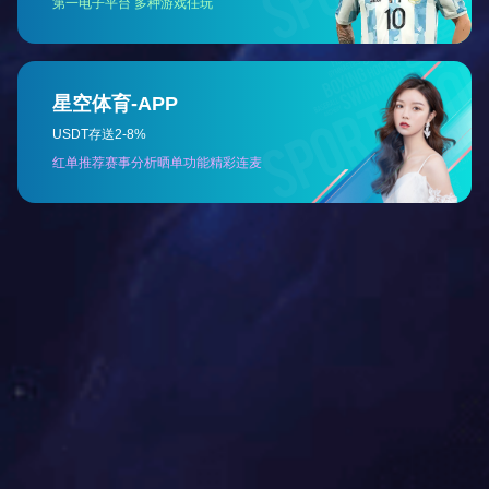
拓展适用行业：工业机器人
产品特点：长时间通电不发热，取放灵敏，无剩磁。