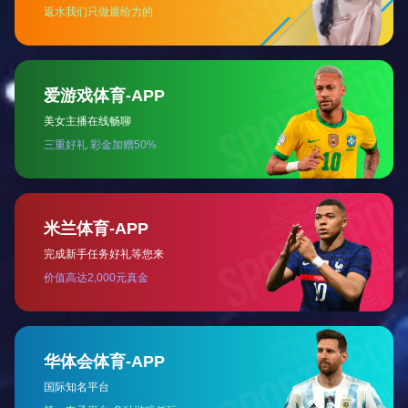
参数
电压：DC24V
电流：0.1A
初始力：200G
电阻：40欧
功率：2.4W
通电率：50%
寿命：50万次
单次通电时间：1S
使用率：1万/24H
反应速度：10次/秒
环境温度：38
是否防水：否
是否耐油：否
温升要求：70度以下
产品使用行业：机器人CNC取粒
产品执行功能：吸附产品移位