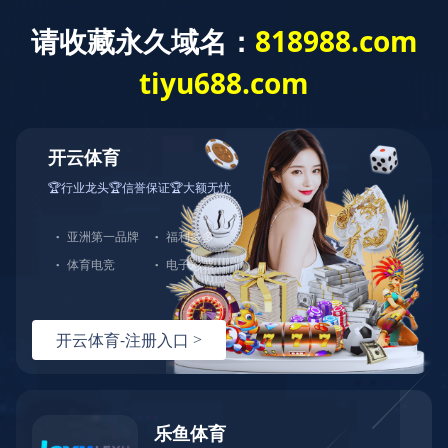
开云在线官方网站
广州电磁铁/电磁阀/螺线管/电磁线圈厂家-广州思德隆10年专注电磁应用产品研发生产
网站开云在线官方网站
电磁线圈
电磁铁
热销产品：
机械手电磁吸盘
推拉式电磁铁
吸盘电磁铁
选针器电磁铁