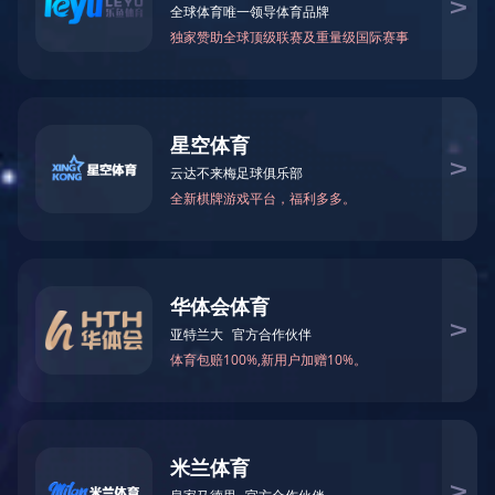
当前位置：
开云在线官方网站
»
电磁铁
»
吸盘式电磁铁
> » 机器人CNC取料电磁
按应用分类