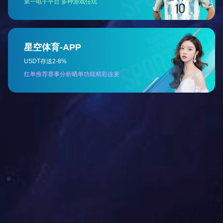
产品执行功能：吸附产品移位
拓展适用行业：工业机器人
产品特点：长时间通电不发热，取放灵敏，无剩磁。