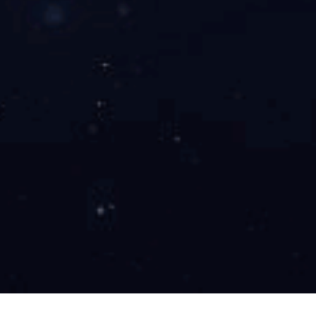
广州思德隆电子有限公司（）品种多样，规格齐全，产品从零
产线，拥有高精密度检测仪器和自主研发的老化设备，（
吸盘
及量产，均有量化高效的工艺流程及老化实验检测，保证了产
关键词：CNC取料电磁铁
上一篇：
工业机器人CNC取料电磁铁
下一篇：
24V机械手吸盘式电磁铁