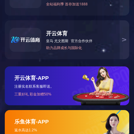
电磁
现
生
24V机械手吸盘式电磁铁参数
电压：
DC24V
行程：
电
耐温：
寿命：
耐电
电流：
15A
通电率：
50%
弹簧回
24V机械手吸盘式电磁铁产品详情
24V机械手吸盘式电磁铁
型号：SDL-XP38512330A-24S1.6