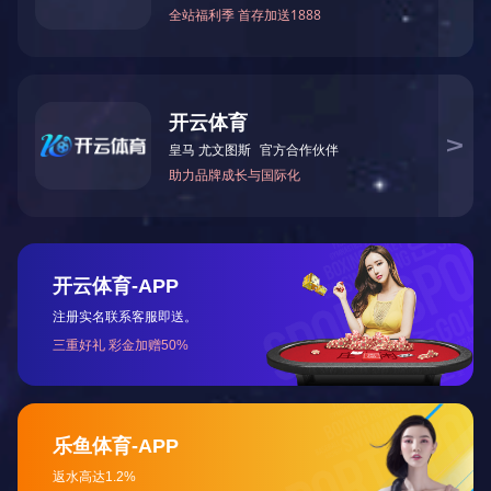
平台
电磁
现
生
振动盘电磁铁参数
电压：
DC24V
行程：
电
耐温：
寿命：
1000万次
耐电
电流：
通电率：
弹簧回
振动盘电磁铁产品详情
名称：
振动盘电磁铁
型号：SDL-E862951A-2412