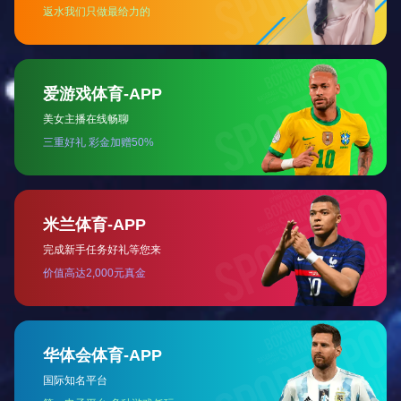
行程：6MM
电压:DC12V
电流：6A
电阻：2
功率：72W
初始力：250G
通电率：2%
使用寿命：20万次
单次通电时间：0.2S
产品使用行业：售货机电磁锁
产品执行功能：拉动锁扣
拓展适用行业：门锁
产品特点：体积小便于安装，无噪音。