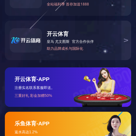
电磁
现
生
售货机电磁锁用牵引电磁铁定做参数
电压：
DC12V
行程：
6MM
电
耐温：
寿命：
20万次
耐电
电流：
6A
通电率：
2%
弹簧回
售货机电磁锁用牵引电磁铁定做产品详情
售货机电磁锁用
牵引电磁铁定做
型号：SDL-U0537L-12L02
参数