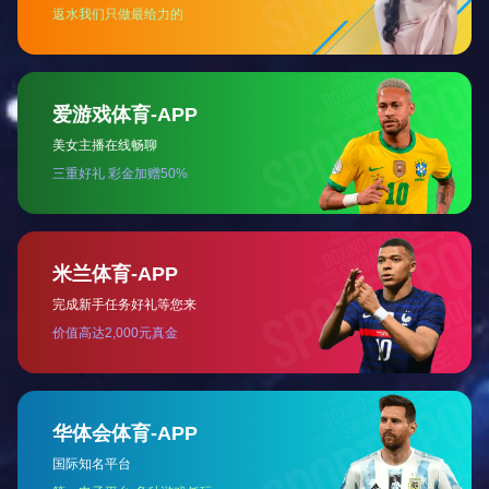
电压：DC24V
电流：18.46A
功率：443W
电阻：1.3欧
通电率：5%
行程：15.8MM
初始力：5KGF
寿命：20万次
温升：65度