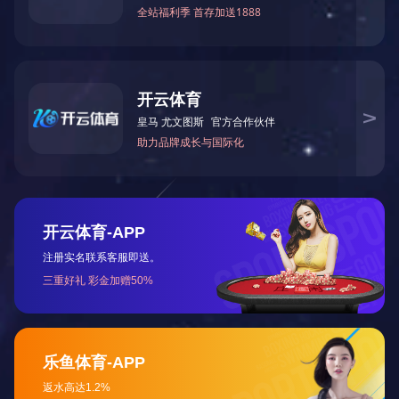
电磁
此
可
U1564F牵引框架电磁铁参数
电压：
DC24V
行程：
15.8MM
电
耐温：
65度
寿命：
20万次
耐电
电流：
18.46A
通电率：
5%
弹簧回
U1564F牵引框架电磁铁产品详情
U1564F牵引框架电磁铁
型号：SDL-U1564F-24L1.3
参数