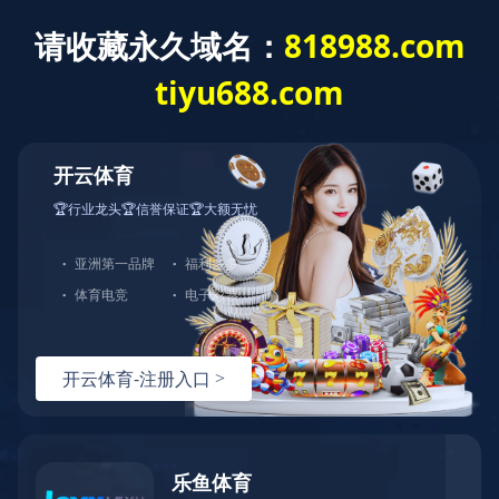
开云在线官方网站
广州电磁铁/电磁阀/螺线管/电磁线圈厂家-广州思德隆10年专注电磁应用产品研发生产
网站开云在线官方网站
电磁线圈
电磁铁
热销产品：
机械手电磁吸盘
推拉式电磁铁
吸盘电磁铁
选针器电磁铁