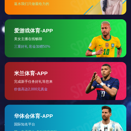
电压：DC24V
电流：1.8A
功率：32W
通电率：50%
行程：10mm
初始力：500g
寿命：20万次