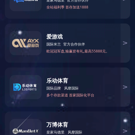
公交车投币器电磁铁
公交车破窗器电磁铁
车灯电
防坠器电磁铁
纺织机电磁铁
裁线机
游戏机电磁铁
打印机电磁铁
喷码机
弹珠机电磁铁
长行程电磁铁
起重机
自动售米机电磁铁
自动流水线电磁铁
选色机
机械手电磁铁
U1250B框架式牵引
发布日期：2019-1-19 来源：
思德隆
标签：
电
型号
产品
产品
应用
线材