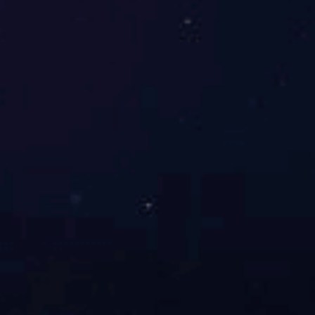
广州思德隆（
//xipys.com/
）电磁铁线圈品种多样，规格齐全，
备以及生产线，拥有高精密度检测仪器和自主研发的老化设备，（
铁
）从产品设计到样品以及量产，均有量化高效的工艺流程及
按时交货。
关键词：U1250B框架式牵引电磁铁
上一篇：
框架电磁铁U0626C产品
下一篇：
U1564F牵引框架电磁铁
牵引式电磁铁产品