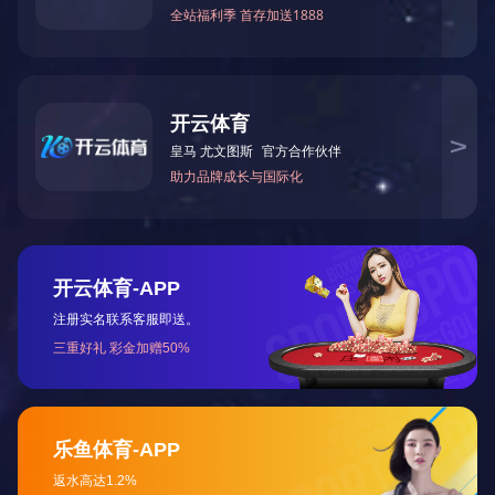
电磁
现
生
矽钢片/振动盘电磁铁参数
电压：
AC220V
行程：
电
耐温：
寿命：
耐电
电流：
18.3A
通电率：
弹簧回
矽钢片/振动盘电磁铁产品详情
名称：
矽钢片/振动盘/E型电磁铁
型号：SDL-E8629.564B-220L12