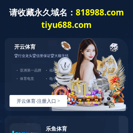
开云在线官方网站
广州电磁铁/电磁阀/螺线管/电磁线圈厂家-广州思德隆10年专注电磁应用产品研发生产
网站开云在线官方网站
电磁线圈
电磁铁
热销产品：
机械手电磁吸盘
推拉式电磁铁
吸盘电磁铁
选针器电磁铁