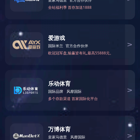
公交车投币器电磁铁
公交车破窗器电磁铁
车灯电
防坠器电磁铁
纺织机电磁铁
裁线机
游戏机电磁铁
打印机电磁铁
喷码机
弹珠机电磁铁
长行程电磁铁
起重机
自动售米机电磁铁
自动流水线电磁铁
选色机
机械手电磁铁
矽钢片/振动盘电磁
发布日期：2016-3-14 来源：
思德隆
标签：
振动
型号
产品
产品
应用
此矽