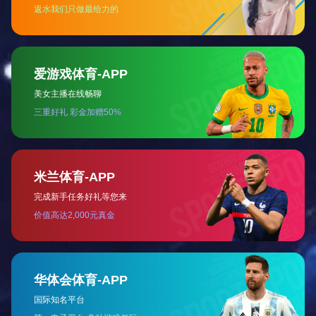
参数
电压：AC220V
电流：36.7A
功率:8067W
电阻：6欧
工作循环：通1毫秒，断1秒（最长通电时间2秒）
耐压：线圈和框架间AC1000V(50/60Hz)1Sec(周穿电流10mA)
温升：不超过65度