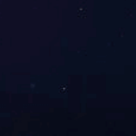
广州思德隆（
//xipys.com/
）
电磁铁
线圈品种多样，规格齐全，
备以及生产线，拥有高精密度检测仪器和自主研发的老化设备
效的工艺流程及老化实验检测，保证了产品的质量与订单的按
关键词：E型电磁铁 交流220V电磁铁
上一篇：
变压器线圈定制 直流包胶电磁线圈
下一篇：没有信息了
E型电磁铁产品