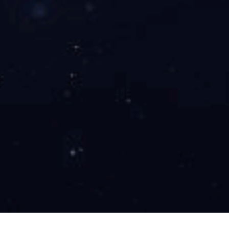
E型电磁铁 交流220V电磁铁
变压器线圈定制 直流包胶电磁
振动盘电磁铁
按功能分类
电磁铁系列
推拉式电磁铁